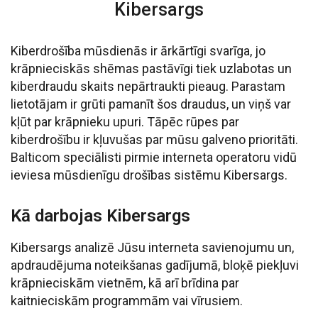
Kibersargs
Kiberdrošība mūsdienās ir ārkārtīgi svarīga, jo
krāpnieciskās shēmas pastāvīgi tiek uzlabotas un
kiberdraudu skaits nepārtraukti pieaug. Parastam
lietotājam ir grūti pamanīt šos draudus, un viņš var
kļūt par krāpnieku upuri. Tāpēc rūpes par
kiberdrošību ir kļuvušas par mūsu galveno prioritāti.
Balticom speciālisti pirmie interneta operatoru vidū
ieviesa mūsdienīgu drošības sistēmu Kibersargs.
Kā darbojas Kibersargs
Kibersargs analizē Jūsu interneta savienojumu un,
apdraudējuma noteikšanas gadījumā, bloķē piekļuvi
krāpnieciskām vietnēm, kā arī brīdina par
kaitnieciskām programmām vai vīrusiem.