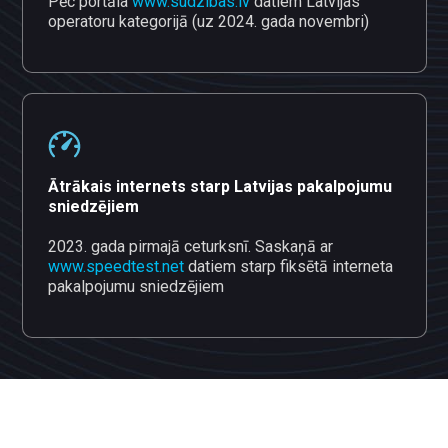
Pēc portāla
www.sudzibas.lv
datiem Latvijas
operatoru kategorijā (uz 2024. gada novembri)
Ātrākais internets starp Latvijas pakalpojumu
sniedzējiem
2023. gada pirmajā ceturksnī. Saskaņā ar
www.speedtest.net
datiem starp fiksētā interneta
pakalpojumu sniedzējiem