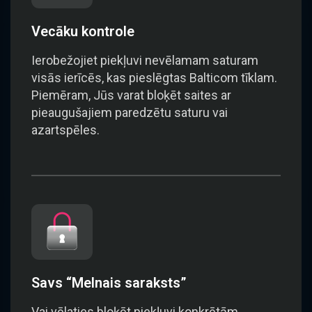
Vecāku kontrole
Ierobežojiet piekļuvi nevēlamam saturam
visās ierīcēs, kas pieslēgtas Balticom tīklam.
Piemēram, Jūs varat bloķēt saites ar
pieaugušajiem paredzētu saturu vai
azartspēles.
Savs “Melnais saraksts”
Vai vēlaties bloķēt piekļuvi konkrētām