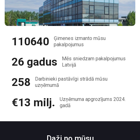
110640
Ģimenes izmanto mūsu
pakalpojumus
26 gadus
Mēs sniedzam pakalpojumus
Latvijā
258
Darbinieki pastāvīgi strādā mūsu
uzņēmumā
€13 milj.
Uzņēmuma apgrozījums 2024.
gadā
Daži no mūsu