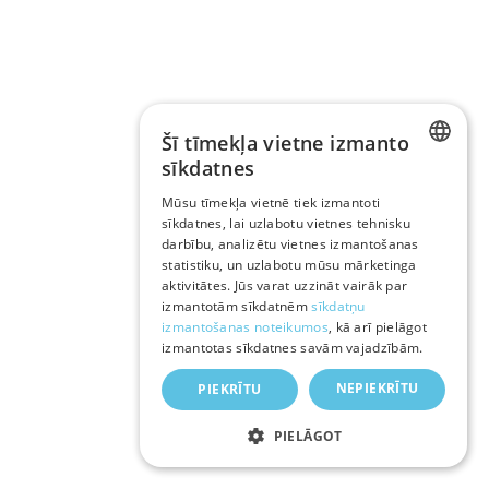
Šī tīmekļa vietne izmanto
sīkdatnes
LATVIAN
Mūsu tīmekļa vietnē tiek izmantoti
sīkdatnes, lai uzlabotu vietnes tehnisku
RUSSIAN
darbību, analizētu vietnes izmantošanas
ENGLISH
statistiku, un uzlabotu mūsu mārketinga
aktivitātes. Jūs varat uzzināt vairāk par
izmantotām sīkdatnēm
sīkdatņu
izmantošanas noteikumos
, kā arī pielāgot
izmantotas sīkdatnes savām vajadzībām.
NEPIEKRĪTU
PIEKRĪTU
PIELĀGOT