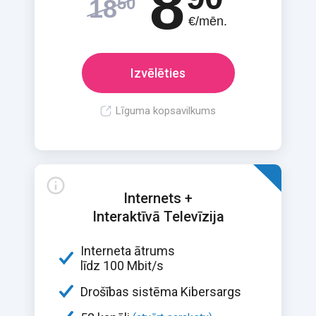
8
50
18
€/mēn.
Izvēlēties
Līguma kopsavilkums
Internets +
Interaktīvā Televīzija
Interneta ātrums
līdz 100 Mbit/s
Drošības sistēma Kibersargs