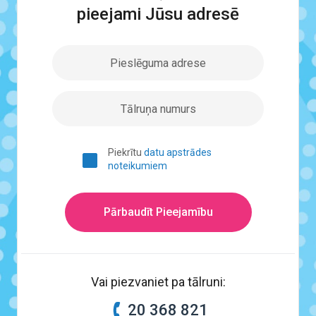
pieejami Jūsu adresē
Piekrītu
datu apstrādes
noteikumiem
Pārbaudīt Pieejamību
Vai piezvaniet pa tālruni:
20 368 821