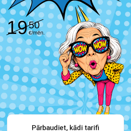
19
50
€/mēn.
Pārbaudiet, kādi tarifi