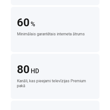
60
%
Minimālais garantētais interneta ātrums
80
HD
Kanāli, kas pieejami televīzijas Premium
pakā