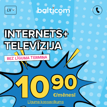
LV
BEZ LĪGUMA TERMIŅA
€/mēnesī
Līguma kopsavilkums