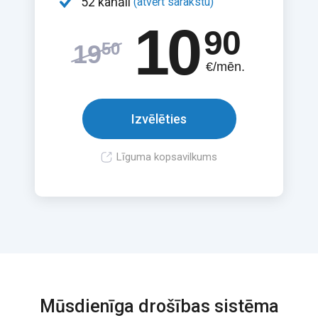
52 kanāli
(atvērt sarakstu)
10
90
50
19
€/mēn.
Izvēlēties
Līguma kopsavilkums
Mūsdienīga drošības sistēma