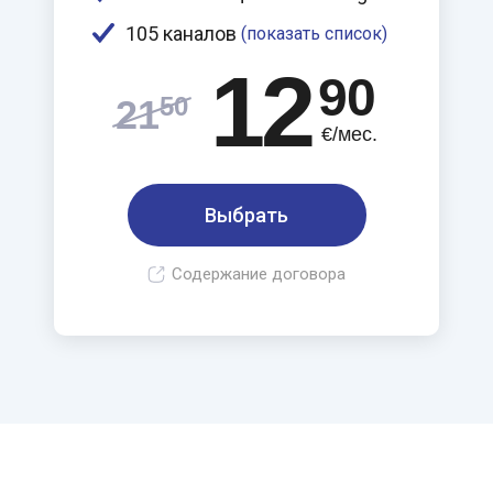
105 каналов
(показать список)
12
90
50
21
€/мес.
Выбрать
Содержание договора