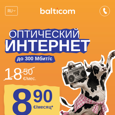
RU
ОПТИЧЕСКИЙ
ИНТЕРНЕТ
до 300 Мбит/c
18
50
€/мес.
8
90
€/месяц*