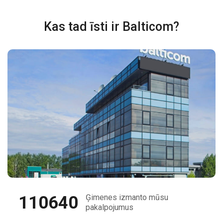
Kas tad īsti ir Balticom?
110640
Ģimenes izmanto mūsu
pakalpojumus