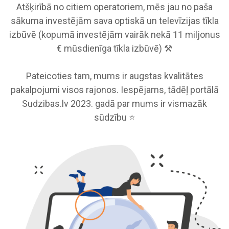
Atšķirībā no citiem operatoriem, mēs jau no paša
sākuma investējām sava optiskā un televīzijas tīkla
izbūvē (kopumā investējām vairāk nekā 11 miljonus
€ mūsdienīga tīkla izbūvē) ⚒️
Pateicoties tam, mums ir augstas kvalitātes
pakalpojumi visos rajonos. Iespējams, tādēļ portālā
Sudzibas.lv 2023. gadā par mums ir vismazāk
sūdzību ⭐