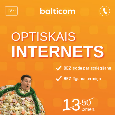
LV
OPTISKAIS
INTERNETS
BEZ
soda par atslēgšanu
BEZ
līguma termiņa
13
50
€/mēn.