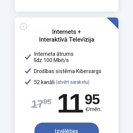
Internets +
Interaktīvā Televīzija
Interneta ātrums
līdz 100 Mbit/s
Drošības sistēma Kibersargs
52 kanāli
(atvērt sarakstu)
11
95
95
17
€/mēn.
Izvēlēties