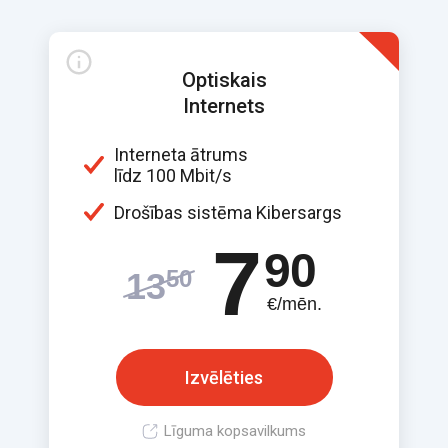
Optiskais
Internets
Interneta ātrums
līdz 100 Mbit/s
Drošības sistēma Kibersargs
7
90
50
13
€/mēn.
Izvēlēties
Līguma kopsavilkums