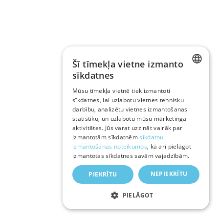
Šī tīmekļa vietne izmanto
sīkdatnes
LATVIAN
Mūsu tīmekļa vietnē tiek izmantoti
sīkdatnes, lai uzlabotu vietnes tehnisku
RUSSIAN
darbību, analizētu vietnes izmantošanas
ENGLISH
statistiku, un uzlabotu mūsu mārketinga
aktivitātes. Jūs varat uzzināt vairāk par
izmantotām sīkdatnēm
sīkdatņu
izmantošanas noteikumos
, kā arī pielāgot
izmantotas sīkdatnes savām vajadzībām.
NEPIEKRĪTU
PIEKRĪTU
PIELĀGOT