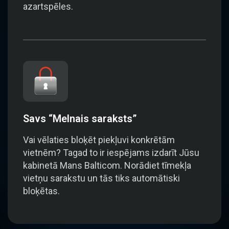
azartspēles.
Savs “Melnais saraksts”
Vai vēlaties bloķēt piekļuvi konkrētām
vietnēm? Tagad to ir iespējams izdarīt Jūsu
kabinetā Mans Balticom. Norādiet tīmekļa
vietņu sarakstu un tās tiks automātiski
bloķētas.