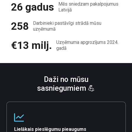
26 gadus
Mēs sniedzam pakalpojumus
Latvijā
258
Darbinieki pastāvīgi strādā mūsu
uzņēmumā
€13 milj.
Uzņēmuma apgrozījums 2024.
gadā
Daži no mūsu
sasniegumiem 💪
Lielākais pieslēgumu pieaugums