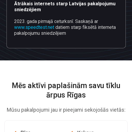
Ātrākais internets starp Latvijas pakalpojumu
sniedzējiem
2023. gada pirmajā ceturksnī. Saskaņā ar
www.speedtest.net
datiem starp fiksētā interneta
pakalpojumu sniedzējiem
Mēs aktīvi paplašinām savu
tīklu
ārpus Rīgas
Mūsu pakalpojumi jau ir pieejami sekojošās vietās: