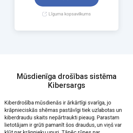
Līguma kopsavilkums
Mūsdienīga drošības sistēma
Kibersargs
Kiberdrošība mūsdienās ir ārkārtīgi svarīga, jo
krāpnieciskās shēmas pastāvīgi tiek uzlabotas un
kiberdraudu skaits nepārtraukti pieaug. Parastam
lietotājam ir grūti pamanīt šos draudus, un viņš var
kļūt par krāpnieku upuri. Tāpēc rūpes par