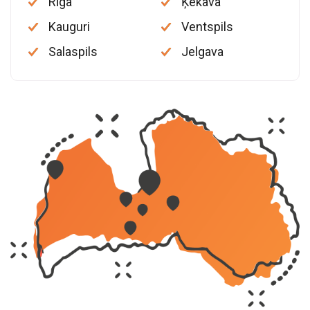
Rīga
Ķekava
Kauguri
Ventspils
Salaspils
Jelgava