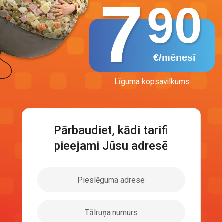
7
90
€/mēnesī
Līguma kopsavilkums
Pārbaudiet, kādi tarifi
pieejami Jūsu adresē