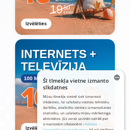
19
50
€/mēn.
Izvēlēties
+
INTERNETS
TELEVĪZIJA
100 Mbit/s
Šī tīmekļa vietne izmanto
sīkdatnes
LATVIAN
Mūsu tīmekļa vietnē tiek izmantoti
sīkdatnes, lai uzlabotu vietnes tehnisku
RUSSIAN
€/mēnesī
darbību, analizētu vietnes izmantošanas
19
50
ENGLISH
statistiku, un uzlabotu mūsu mārketinga
€/mēn.
aktivitātes. Jūs varat uzzināt vairāk par
izmantotām sīkdatnēm
sīkdatņu
Izvēlēties
izmantošanas noteikumos
, kā arī pielāgot