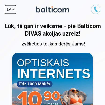
LV
Lūk, tā gan ir veiksme - pie Balticom
DIVAS akcijas uzreiz!
Izvēlieties to, kas derēs Jums!
OPTISKAIS
INTERNETS
līdz 1000 Mbit/s
€/mēnesī