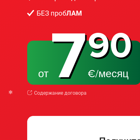
БЕЗ проб
ЛАМ
7
90
от
€/месяц
Содержание договора