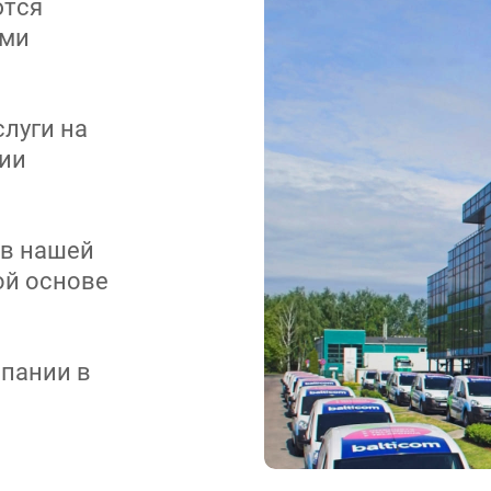
ются
ами
луги на
ии
 в нашей
ой основе
пании в