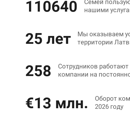
110640
Семей пользу
нашими услуг
25 лет
Мы оказываем ус
территории Латв
258
Сотрудников работают
компании на постоянн
€13 млн.
Оборот ком
2026 году