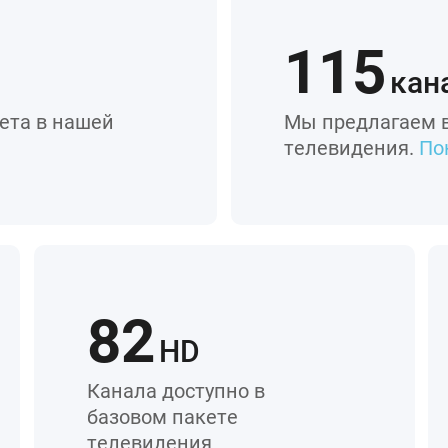
115
кан
ета в нашей
Мы предлагаем в
телевидения.
По
82
HD
Канала доступно в
базовом пакете
телевидения