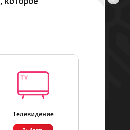
, которое
Teлевидение