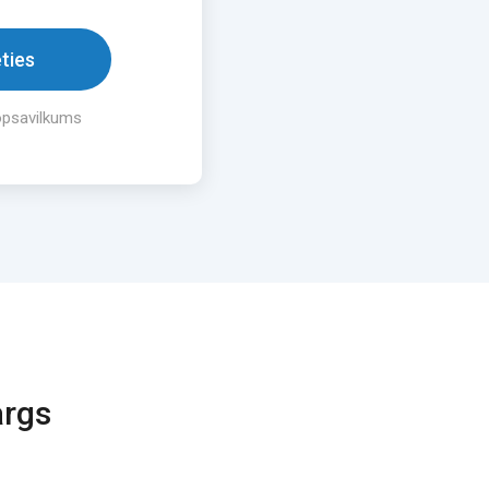
ēties
opsavilkums
args