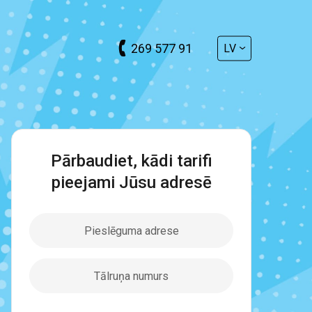
269 577 91
LV
Pārbaudiet, kādi tarifi
pieejami Jūsu adresē