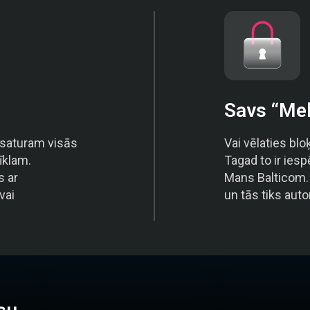
Savs “Mel
 saturam visās
Vai vēlaties bl
īklam.
Tagad to ir ies
s ar
Mans Balticom. 
vai
un tās tiks aut