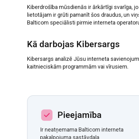
Kiberdrošība mūsdienās ir ārkārtīgi svarīga, 
lietotājam ir grūti pamanīt šos draudus, un viņ
Balticom speciālisti pirmie interneta operato
Kā darbojas Kibersargs
Kibersargs analizē Jūsu interneta savienojum
kaitnieciskām programmām vai vīrusiem.
Pieejamība
Ir neatņemama Balticom interneta
pakalpojuma sastāvdaļa