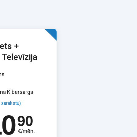
ets +
 Televīzija
ms
ma Kibersargs
t sarakstu)
10
90
€/mēn.