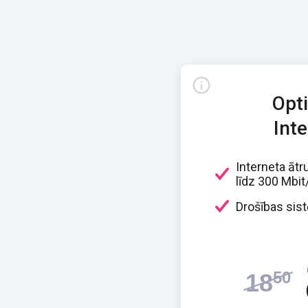
Opt
Int
Interneta āt
līdz 300 Mbit
Drošības sis
50
18