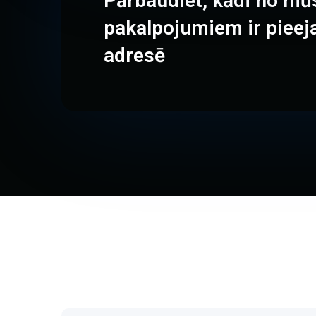
Pārbaudiet, kādi no mū
pakalpojumiem ir pieej
adresē