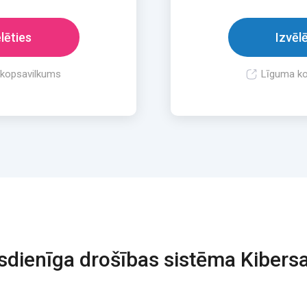
lēties
Izvēl
kopsavilkums
Līguma k
dienīga drošības sistēma Kibers