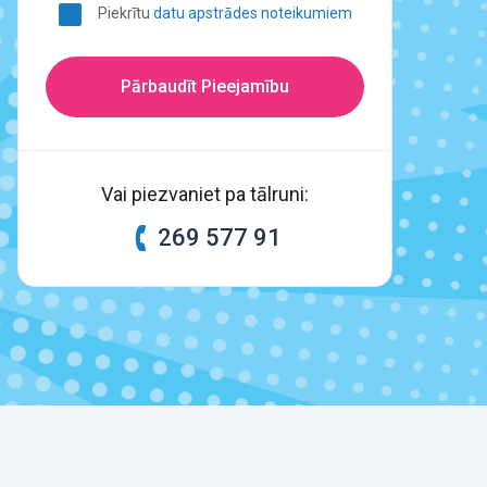
Piekrītu
datu apstrādes noteikumiem
Pārbaudīt Pieejamību
Vai piezvaniet pa tālruni:
269 577 91