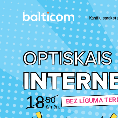
Kanālu sarakst
18
50
BEZ LĪGUMA TER
€/mēn.