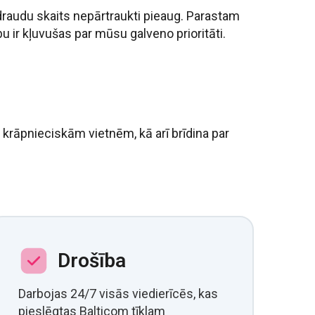
draudu skaits nepārtraukti pieaug. Parastam
bu ir kļuvušas par mūsu galveno prioritāti.
krāpnieciskām vietnēm, kā arī brīdina par
Drošība
Darbojas 24/7 visās viedierīcēs, kas
pieslēgtas Balticom tīklam