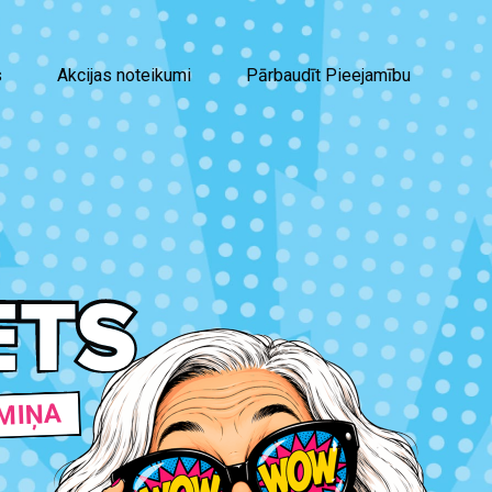
s
Akcijas noteikumi
Pārbaudīt Pieejamību
MIŅA