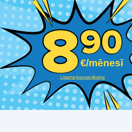
€/mēnesī
Līguma kopsavilkums