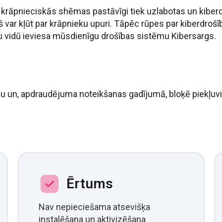
jo krāpnieciskās shēmas pastāvīgi tiek uzlabotas un kiber
š var kļūt par krāpnieku upuri. Tāpēc rūpes par kiberdrošī
ru vidū ieviesa mūsdienīgu drošības sistēmu Kibersargs.
u un, apdraudējuma noteikšanas gadījumā, bloķē piekļuvi 
Ērtums
Nav nepieciešama atsevišķa
instalēšana un aktivizēšana