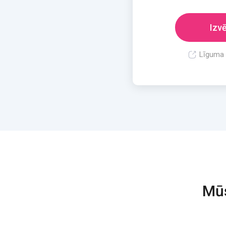
Izvē
Līguma 
Mūs