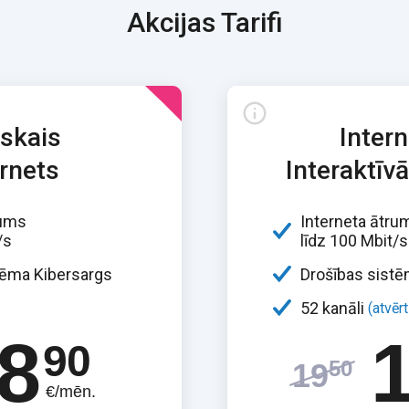
Akcijas Tarifi
iskais
Intern
ernets
Interaktīvā
rums
Interneta ātru
/s
līdz 100 Mbit/s
tēma Kibersargs
Drošības sistē
52 kanāli
(atvēr
8
90
50
19
€/mēn.