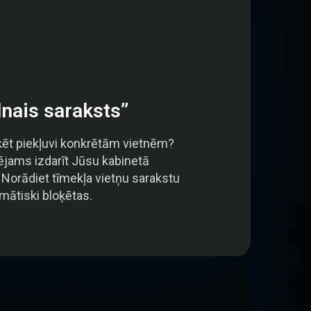
nais saraksts”
oķēt piekļuvi konkrētām vietnēm?
pējams izdarīt Jūsu kabinetā
Norādiet tīmekļa vietņu sarakstu
omātiski bloķētas.