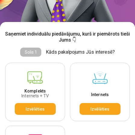
Saņemiet individuālu piedāvājumu, kurš ir piemērots tieši
Jums 👇
Kāds pakalpojums Jūs interesē?
Solis 1
Komplekts
Internets
Internets + TV
Izvēlēties
Izvēlēties