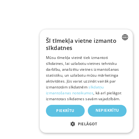
Šī tīmekļa vietne izmanto
sīkdatnes
LATVIAN
Mūsu tīmekļa vietnē tiek izmantoti
sīkdatnes, lai uzlabotu vietnes tehnisku
RUSSIAN
darbību, analizētu vietnes izmantošanas
ENGLISH
statistiku, un uzlabotu mūsu mārketinga
aktivitātes. Jūs varat uzzināt vairāk par
izmantotām sīkdatnēm
sīkdatņu
izmantošanas noteikumos
, kā arī pielāgot
izmantotas sīkdatnes savām vajadzībām.
NEPIEKRĪTU
PIEKRĪTU
PIELĀGOT