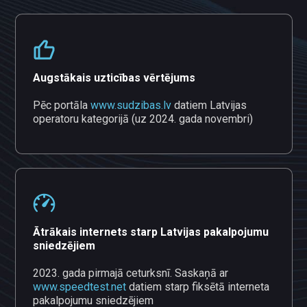
Augstākais uzticības vērtējums
Pēc portāla
www.sudzibas.lv
datiem Latvijas
operatoru kategorijā (uz 2024. gada novembri)
Ātrākais internets starp Latvijas pakalpojumu
sniedzējiem
2023. gada pirmajā ceturksnī. Saskaņā ar
www.speedtest.net
datiem starp fiksētā interneta
pakalpojumu sniedzējiem