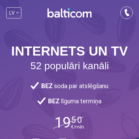
LV
INTERNETS UN TV
52 populāri kanāli
BEZ
soda par atslēgšanu
BEZ
līguma termiņa
19
50
€/mēn.