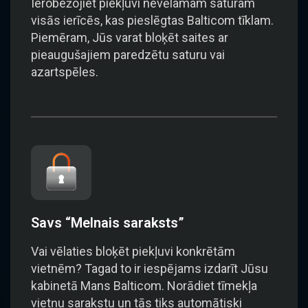
Ierobežojiet piekļuvi nevēlamam saturam
visās ierīcēs, kas pieslēgtas Balticom tīklam.
Piemēram, Jūs varat bloķēt saites ar
pieaugušajiem paredzētu saturu vai
azartspēles.
Savs “Melnais saraksts”
Vai vēlaties bloķēt piekļuvi konkrētām
vietnēm? Tagad to ir iespējams izdarīt Jūsu
kabinetā Mans Balticom. Norādiet tīmekļa
vietņu sarakstu un tās tiks automātiski