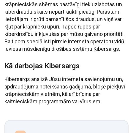
krāpnieciskās shēmas pastāvīgi tiek uzlabotas un
kiberdraudu skaits nepārtraukti pieaug. Parastam
lietotājam ir grūti pamanīt šos draudus, un viņš var
kļūt par krāpnieku upuri. Tāpēc rūpes par
kiberdrošību ir kļuvušas par mūsu galveno prioritāti.
Balticom speciālisti pirmie interneta operatoru vidū
ieviesa mūsdienīgu drošības sistēmu Kibersargs.
Kā darbojas Kibersargs
Kibersargs analizē Jūsu interneta savienojumu un,
apdraudējuma noteikšanas gadījumā, bloķē piekļuvi
krāpnieciskām vietnēm, kā arī brīdina par
kaitnieciskām programmām vai vīrusiem.