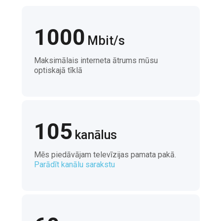
1000
Mbit/s
Maksimālais interneta ātrums mūsu
optiskajā tīklā
105
kanālus
Mēs piedāvājam televīzijas pamata pakā.
Parādīt kanālu sarakstu