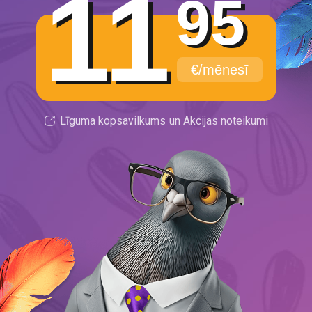
11
95
€/mēnesī
Līguma kopsavilkums
un Akcijas noteikumi