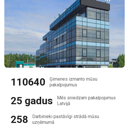
110640
Ģimenes izmanto mūsu
pakalpojumus
25 gadus
Mēs sniedzam pakalpojumus
Latvijā
258
Darbinieki pastāvīgi strādā mūsu
uzņēmumā