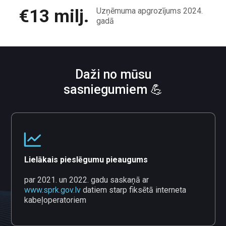
€13 milj.
Uzņēmuma apgrozījums 2024.
gadā
Daži no mūsu
sasniegumiem 💪
Lielākais pieslēgumu pieaugums
par 2021. un 2022. gadu saskaņā ar
www.sprk.gov.lv
datiem starp fiksētā interneta
kabeļoperatoriem