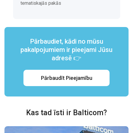
tematiskajās pakās
Pārbaudiet, kādi no mūsu
pakalpojumiem ir pieejami Jūsu
adresē 👉
Pārbaudīt Pieejamību
Kas tad īsti ir Balticom?