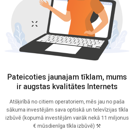
Pateicoties jaunajam tīklam, mums
ir augstas kvalitātes Internets
Atšķirībā no citiem operatoriem, mēs jau no paša
sākuma investējām sava optiskā un televīzijas tīkla
izbūvē (kopumā investējām vairāk nekā 11 miljonus
€ mūsdienīga tīkla izbūvē) ⚒️