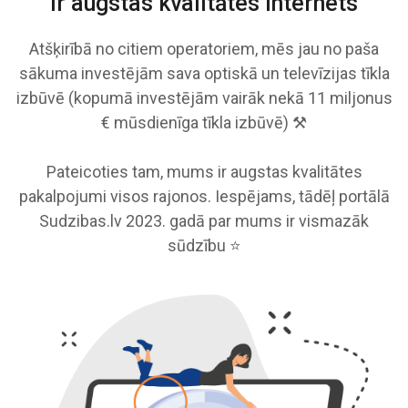
ir augstas kvalitātes Internets
Atšķirībā no citiem operatoriem, mēs jau no paša
sākuma investējām sava optiskā un televīzijas tīkla
izbūvē (kopumā investējām vairāk nekā 11 miljonus
€ mūsdienīga tīkla izbūvē) ⚒️
Pateicoties tam, mums ir augstas kvalitātes
pakalpojumi visos rajonos. Iespējams, tādēļ portālā
Sudzibas.lv 2023. gadā par mums ir vismazāk
sūdzību ⭐