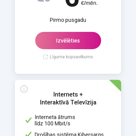
€/mēn.
Pirmo pusgadu
Izvēlēties
Līguma kopsavilkums
Internets +
Interaktīvā Televīzija
Interneta ātrums
līdz 100 Mbit/s
Drošības sistēma Kibersargs