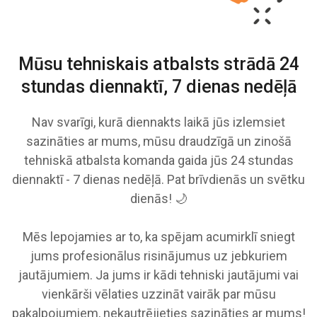
Mūsu tehniskais atbalsts strādā
24
stundas diennaktī, 7 dienas nedēļā
Nav svarīgi, kurā diennakts laikā jūs izlemsiet
sazināties ar mums, mūsu draudzīgā un zinošā
tehniskā atbalsta komanda gaida jūs 24 stundas
diennaktī - 7 dienas nedēļā. Pat brīvdienās un svētku
dienās! 🌙
Mēs lepojamies ar to, ka spējam acumirklī sniegt
jums profesionālus risinājumus uz jebkuriem
jautājumiem. Ja jums ir kādi tehniski jautājumi vai
vienkārši vēlaties uzzināt vairāk par mūsu
pakalpojumiem, nekautrējieties sazināties ar mums!