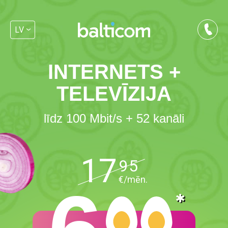
LV
INTERNETS +
TELEVĪZIJA
līdz 100 Mbit/s + 52 kanāli
17
95
€/mēn.