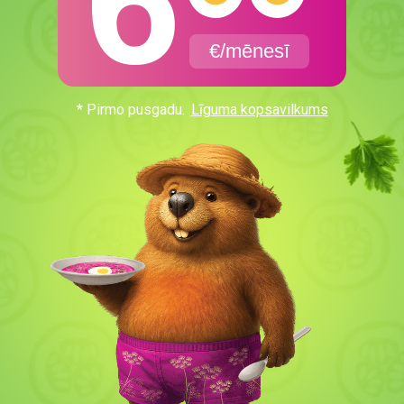
6
€/mēnesī
* Pirmo pusgadu.
Līguma kopsavilkums