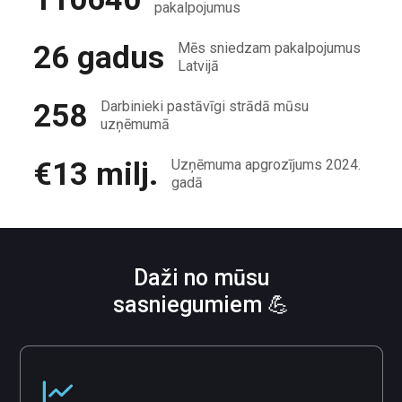
pakalpojumus
26 gadus
Mēs sniedzam pakalpojumus
Latvijā
258
Darbinieki pastāvīgi strādā mūsu
uzņēmumā
€13 milj.
Uzņēmuma apgrozījums 2024.
gadā
Daži no mūsu
sasniegumiem 💪