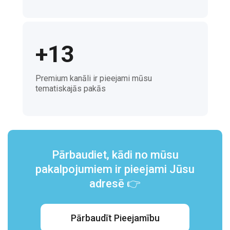
+13
Premium kanāli ir pieejami mūsu
tematiskajās pakās
Pārbaudiet, kādi no mūsu
pakalpojumiem ir pieejami Jūsu
adresē 👉
Pārbaudīt Pieejamību