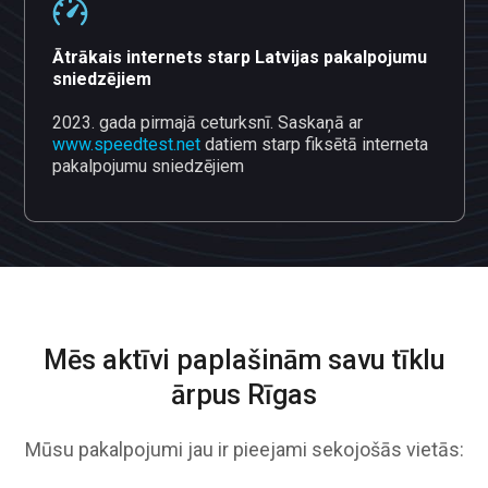
Ātrākais internets starp Latvijas pakalpojumu
sniedzējiem
2023. gada pirmajā ceturksnī. Saskaņā ar
www.speedtest.net
datiem starp fiksētā interneta
pakalpojumu sniedzējiem
Mēs aktīvi paplašinām savu
tīklu
ārpus Rīgas
Mūsu pakalpojumi jau ir pieejami sekojošās vietās: