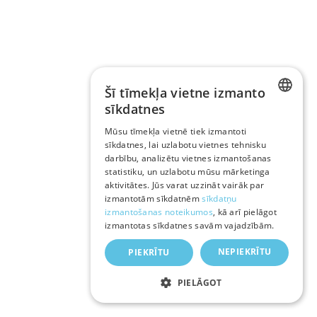
Šī tīmekļa vietne izmanto
sīkdatnes
LATVIAN
Mūsu tīmekļa vietnē tiek izmantoti
sīkdatnes, lai uzlabotu vietnes tehnisku
RUSSIAN
darbību, analizētu vietnes izmantošanas
ENGLISH
statistiku, un uzlabotu mūsu mārketinga
aktivitātes. Jūs varat uzzināt vairāk par
izmantotām sīkdatnēm
sīkdatņu
izmantošanas noteikumos
, kā arī pielāgot
izmantotas sīkdatnes savām vajadzībām.
NEPIEKRĪTU
PIEKRĪTU
PIELĀGOT