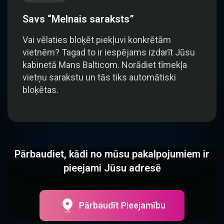
Savs “Melnais saraksts”
Vai vēlaties bloķēt piekļuvi konkrētām
vietnēm? Tagad to ir iespējams izdarīt Jūsu
kabinetā Mans Balticom. Norādiet tīmekļa
vietņu sarakstu un tās tiks automātiski
bloķētas.
Pārbaudiet, kādi no mūsu pakalpojumiem ir
pieejami Jūsu adresē
Pārbaudīt Pieejamību