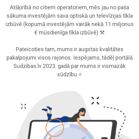
Atšķirībā no citiem operatoriem, mēs jau no paša
sākuma investējām sava optiskā un televīzijas tīkla
izbūvē (kopumā investējām vairāk nekā 11 miljonus
€ mūsdienīga tīkla izbūvē) ⚒️
Pateicoties tam, mums ir augstas kvalitātes
pakalpojumi visos rajonos. Iespējams, tādēļ portālā
Sudzibas.lv 2023. gadā par mums ir vismazāk
sūdzību ⭐