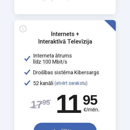
Internets +
Interaktīvā Televīzija
Interneta ātrums
līdz 100 Mbit/s
Drošības sistēma Kibersargs
52 kanāli
(atvērt sarakstu)
11
95
95
17
€/mēn.