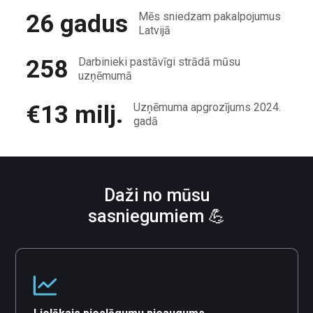
26 gadus
Mēs sniedzam pakalpojumus
Latvijā
258
Darbinieki pastāvīgi strādā mūsu
uzņēmumā
€13 milj.
Uzņēmuma apgrozījums 2024.
gadā
Daži no mūsu
sasniegumiem 💪