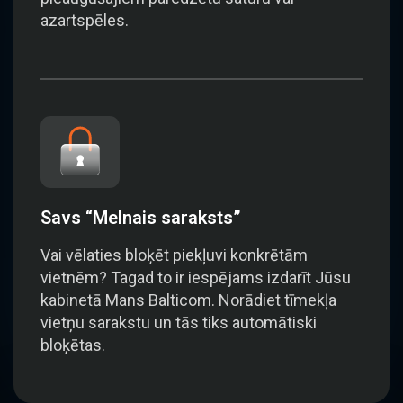
azartspēles.
Savs “Melnais saraksts”
Vai vēlaties bloķēt piekļuvi konkrētām
vietnēm? Tagad to ir iespējams izdarīt Jūsu
kabinetā Mans Balticom. Norādiet tīmekļa
vietņu sarakstu un tās tiks automātiski
bloķētas.