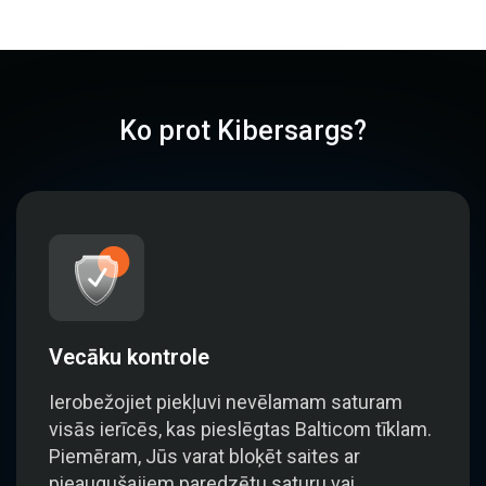
Ko prot Kibersargs?
Vecāku kontrole
Ierobežojiet piekļuvi nevēlamam saturam
visās ierīcēs, kas pieslēgtas Balticom tīklam.
Piemēram, Jūs varat bloķēt saites ar
pieaugušajiem paredzētu saturu vai