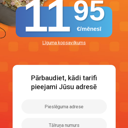
11
95
€/mēnesī
Līguma kopsavilkums
Pārbaudiet, kādi tarifi
pieejami Jūsu adresē