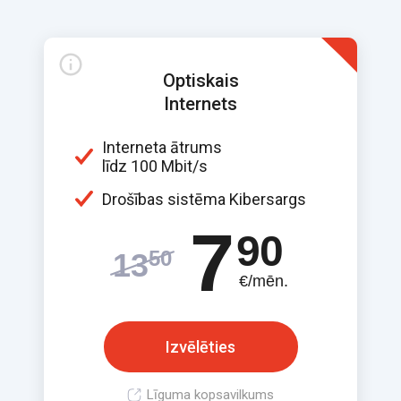
Optiskais
Internets
Interneta ātrums
līdz 100 Mbit/s
Drošības sistēma Kibersargs
7
90
50
13
€/mēn.
Izvēlēties
Līguma kopsavilkums