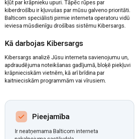
kļūt par krāpnieku upuri. Tāpēc rūpes par
kiberdrošību ir kļuvušas par mūsu galveno prioritāti.
Balticom speciālisti pirmie interneta operatoru vidū
ieviesa mūsdienīgu drošības sistēmu Kibersargs.
Kā darbojas Kibersargs
Kibersargs analizē Jūsu interneta savienojumu un,
apdraudējuma noteikšanas gadījumā, bloķē piekļuvi
krāpnieciskām vietnēm, kā arī brīdina par
kaitnieciskām programmām vai vīrusiem.
Pieejamība
Ir neatņemama Balticom interneta
pakalpojuma sastāvdaļa