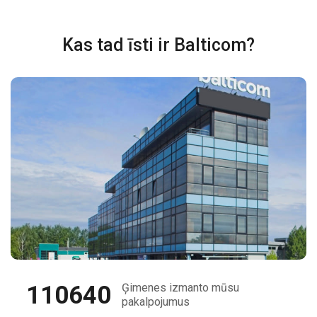
Kas tad īsti ir Balticom?
110640
Ģimenes izmanto mūsu
pakalpojumus