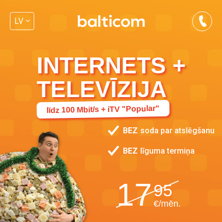
LV
INTERNETS +
TELEVĪZIJA
līdz 100 Mbit/s + iTV "Popular"
BEZ
soda par atslēgšanu
BEZ
līguma termiņa
17
95
€/mēn.