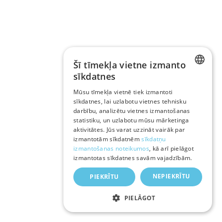
Šī tīmekļa vietne izmanto
sīkdatnes
LATVIAN
Mūsu tīmekļa vietnē tiek izmantoti
sīkdatnes, lai uzlabotu vietnes tehnisku
RUSSIAN
darbību, analizētu vietnes izmantošanas
ENGLISH
statistiku, un uzlabotu mūsu mārketinga
aktivitātes. Jūs varat uzzināt vairāk par
izmantotām sīkdatnēm
sīkdatņu
izmantošanas noteikumos
, kā arī pielāgot
izmantotas sīkdatnes savām vajadzībām.
NEPIEKRĪTU
PIEKRĪTU
PIELĀGOT