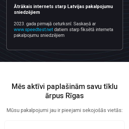
Ātrākais internets starp Latvijas pakalpojumu
sniedzējiem
2023. gada pirmajā ceturksnī. Saskaņā ar
www.speedtest.net
datiem starp fiksētā interneta
pakalpojumu sniedzējiem
Mēs aktīvi paplašinām savu
tīklu
ārpus Rīgas
Mūsu pakalpojumi jau ir pieejami sekojošās vietās: