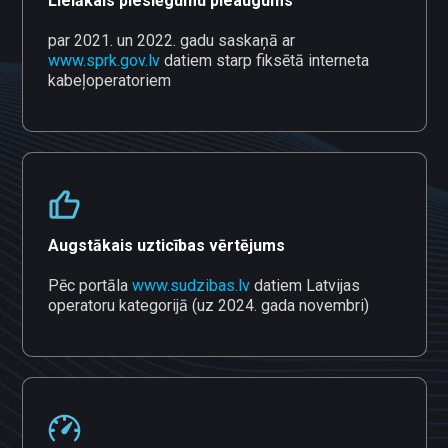
Lielākais pieslēgumu pieaugums
par 2021. un 2022. gadu saskaņā ar
www.sprk.gov.lv
datiem starp fiksētā interneta
kabeļoperatoriem
Augstākais uzticības vērtējums
Pēc portāla
www.sudzibas.lv
datiem Latvijas
operatoru kategorijā (uz 2024. gada novembri)