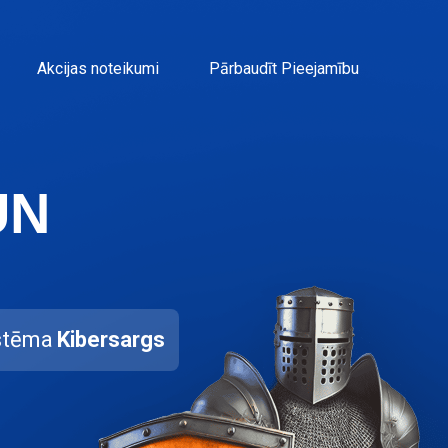
Akcijas noteikumi
Pārbaudīt Pieejamību
UN
istēma
Kibersargs