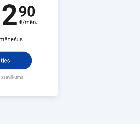
12
90
€/mēn.
 mēnešus
ēties
opsavilkums