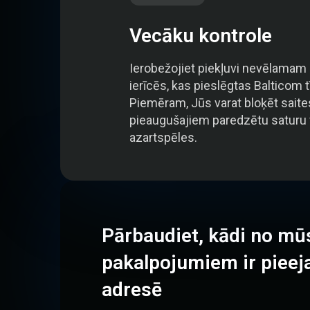
Vecāku kontrole
Ierobežojiet piekļuvi nevēlamam
ierīcēs, kas pieslēgtas Balticom t
Piemēram, Jūs varat bloķēt saite
pieaugušajiem paredzētu saturu 
azartspēles.
Pārbaudiet, kādi no mū
pakalpojumiem ir pieej
adresē