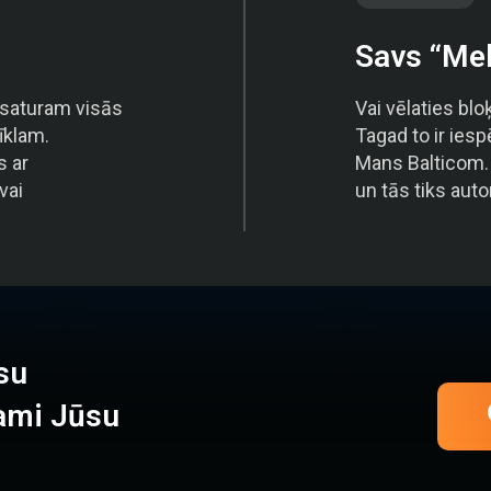
Savs “Mel
 saturam visās
Vai vēlaties bl
īklam.
Tagad to ir ies
s ar
Mans Balticom. 
vai
un tās tiks aut
su
ami Jūsu