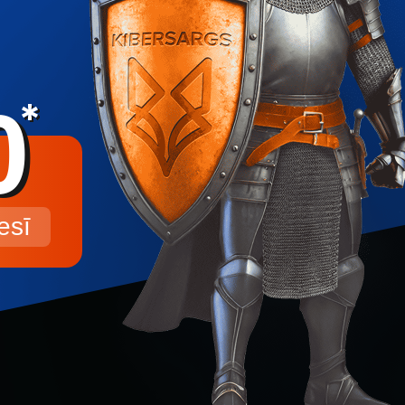
0
esī