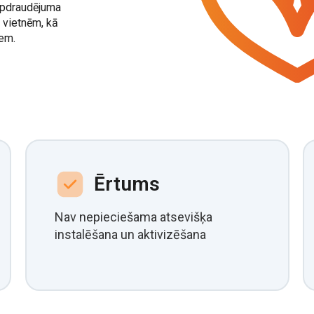
 apdraudējuma
 vietnēm, kā
iem.
Ērtums
Nav nepieciešama atsevišķa
instalēšana un aktivizēšana