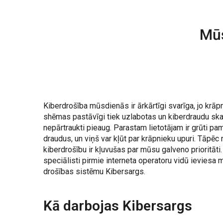
Mūs
Kiberdrošība mūsdienās ir ārkārtīgi svarīga, jo krā
shēmas pastāvīgi tiek uzlabotas un kiberdraudu ska
nepārtraukti pieaug. Parastam lietotājam ir grūti pa
draudus, un viņš var kļūt par krāpnieku upuri. Tāpēc
kiberdrošību ir kļuvušas par mūsu galveno prioritāti
speciālisti pirmie interneta operatoru vidū ieviesa
drošības sistēmu Kibersargs.
Kā darbojas Kibersargs