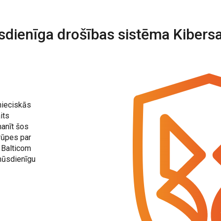
dienīga drošības sistēma Kibers
pnieciskās
its
manīt šos
 rūpes par
. Balticom
 mūsdienīgu