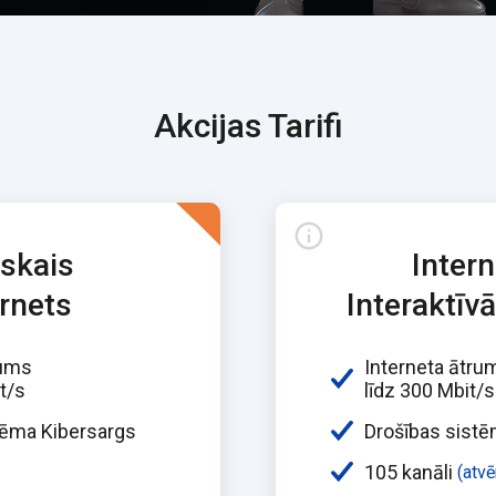
Akcijas Tarifi
iskais
Intern
ernets
Interaktīvā
rums
Interneta ātru
t/s
līdz 300 Mbit/s
tēma Kibersargs
Drošības sistē
105 kanāli
(atvē