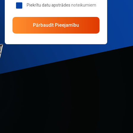
Piekrītu datu apstrādes
noteikumiem
Pārbaudīt Pieejamību