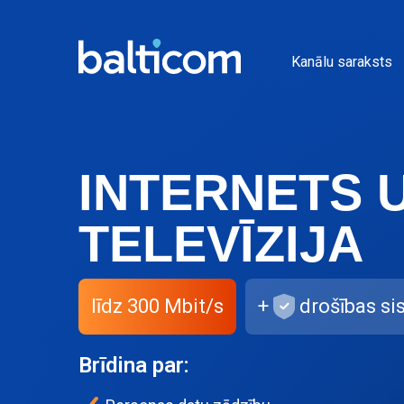
Kanālu saraksts
INTERNETS 
TELEVĪZIJA
līdz 300 Mbit/s
+
drošības s
Brīdina par: