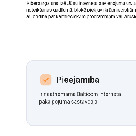
Kibersargs analizē Jūsu interneta savienojumu un,
noteikšanas gadījumā, bloķē piekļuvi krāpnieciskām
arī brīdina par kaitnieciskām programmām vai vīrus
Pieejamība
Ir neatņemama Balticom interneta
pakalpojuma sastāvdaļa