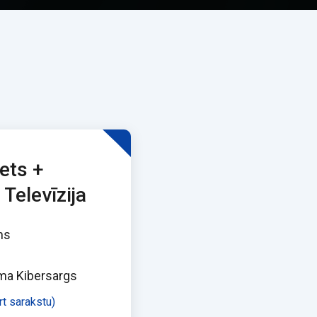
ets +
 Televīzija
ms
ma Kibersargs
rt sarakstu)