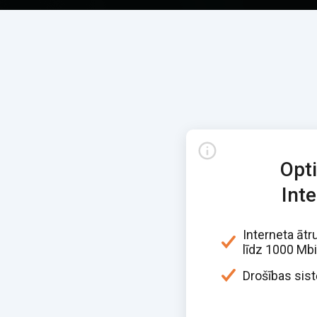
Opt
Int
Interneta āt
līdz 1000 Mbi
Drošības sis