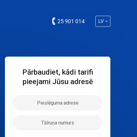
25 901 014
LV
Pārbaudiet, kādi tarifi
pieejami Jūsu adresē