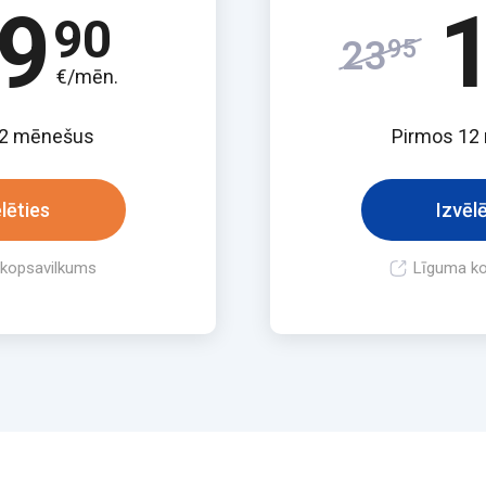
9
90
23
95
€/mēn.
12 mēnešus
Pirmos 12
lēties
Izvēl
kopsavilkums
Līguma k