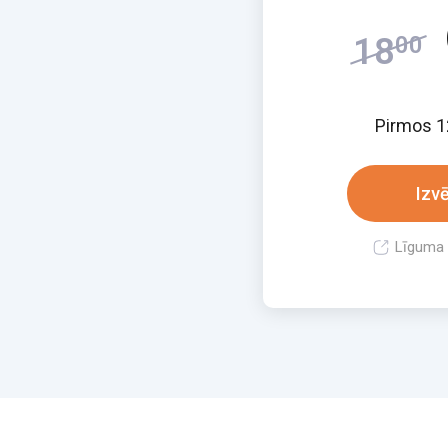
18
00
Pirmos 
Izvē
Līguma 