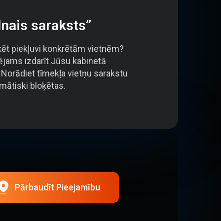
nais saraksts”
oķēt piekļuvi konkrētām vietnēm?
pējams izdarīt Jūsu kabinetā
Norādiet tīmekļa vietņu sarakstu
omātiski bloķētas.
Pārbaudīt Pieejamību