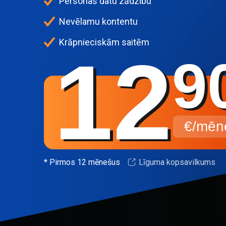
Personas datu zādzību
Nevēlamu kontentu
Krāpnieciskām saitēm
12
9
€/mēn
* Pirmos 12 mēnešus
Līguma kopsavilkums