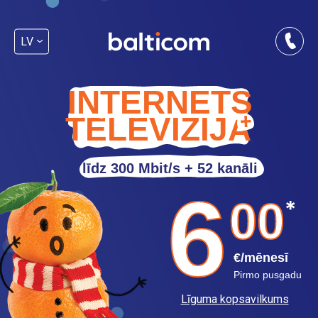
LV
INTERNETS
TELEVĪZIJA
līdz 300 Mbit/s + 52 kanāli
6
00
€/mēnesī
Pirmo pusgadu
Līguma kopsavilkums