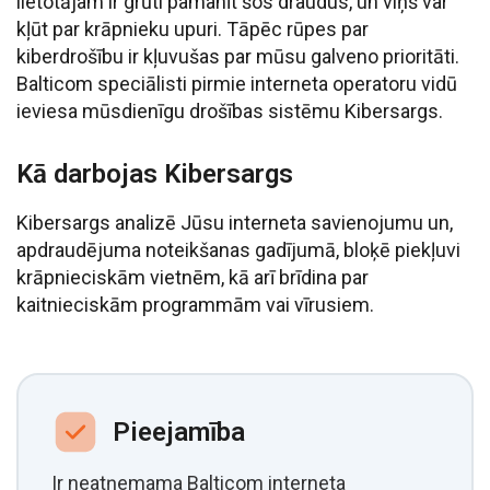
lietotājam ir grūti pamanīt šos draudus, un viņš var
kļūt par krāpnieku upuri. Tāpēc rūpes par
kiberdrošību ir kļuvušas par mūsu galveno prioritāti.
Balticom speciālisti pirmie interneta operatoru vidū
ieviesa mūsdienīgu drošības sistēmu Kibersargs.
Kā darbojas Kibersargs
Kibersargs analizē Jūsu interneta savienojumu un,
apdraudējuma noteikšanas gadījumā, bloķē piekļuvi
krāpnieciskām vietnēm, kā arī brīdina par
kaitnieciskām programmām vai vīrusiem.
Pieejamība
Ir neatņemama Balticom interneta