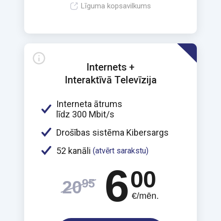
Līguma kopsavilkums
Internets +
Interaktīvā Televīzija
Interneta ātrums
līdz 300 Mbit/s
Drošības sistēma Kibersargs
52 kanāli
(atvērt sarakstu)
6
00
95
20
€/mēn.