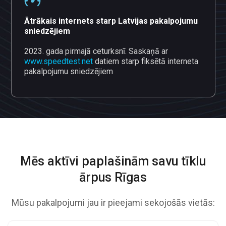
Ātrākais internets starp Latvijas pakalpojumu
sniedzējiem
2023. gada pirmajā ceturksnī. Saskaņā ar
www.speedtest.net
datiem starp fiksētā interneta
pakalpojumu sniedzējiem
Mēs aktīvi paplašinām savu
tīklu
ārpus Rīgas
Mūsu pakalpojumi jau ir pieejami sekojošās vietās: