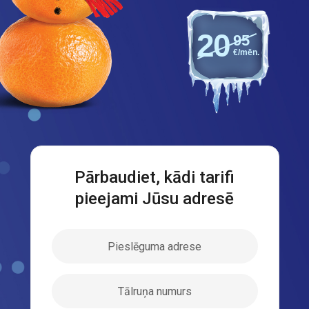
20
95
€/mēn.
Pārbaudiet, kādi tarifi
pieejami Jūsu adresē