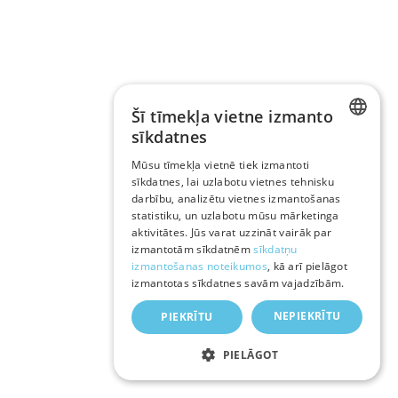
Šī tīmekļa vietne izmanto
sīkdatnes
LATVIAN
Mūsu tīmekļa vietnē tiek izmantoti
sīkdatnes, lai uzlabotu vietnes tehnisku
RUSSIAN
darbību, analizētu vietnes izmantošanas
ENGLISH
statistiku, un uzlabotu mūsu mārketinga
aktivitātes. Jūs varat uzzināt vairāk par
izmantotām sīkdatnēm
sīkdatņu
izmantošanas noteikumos
, kā arī pielāgot
izmantotas sīkdatnes savām vajadzībām.
NEPIEKRĪTU
PIEKRĪTU
PIELĀGOT