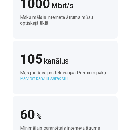
1000
Mbit/s
Maksimālais interneta ātrums mūsu
optiskajā tīklā
105
kanālus
Mēs piedāvājam televīzijas Premium pakā.
Parādīt kanālu sarakstu
60
%
Minimālais garantētais interneta ātrums