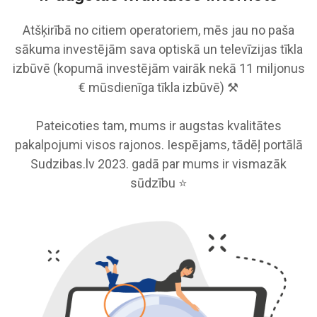
Atšķirībā no citiem operatoriem, mēs jau no paša
sākuma investējām sava optiskā un televīzijas tīkla
izbūvē (kopumā investējām vairāk nekā 11 miljonus
€ mūsdienīga tīkla izbūvē) ⚒️
Pateicoties tam, mums ir augstas kvalitātes
pakalpojumi visos rajonos. Iespējams, tādēļ portālā
Sudzibas.lv 2023. gadā par mums ir vismazāk
sūdzību ⭐