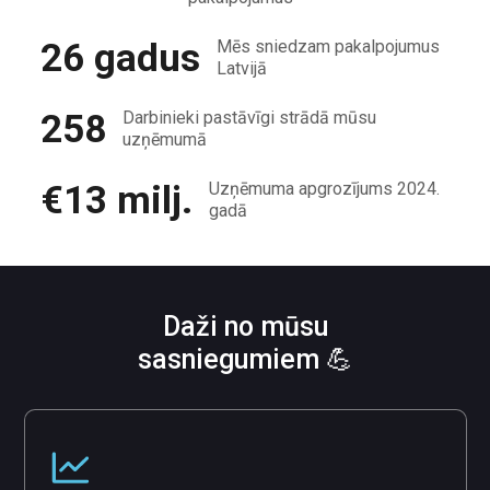
26 gadus
Mēs sniedzam pakalpojumus
Latvijā
258
Darbinieki pastāvīgi strādā mūsu
uzņēmumā
€13 milj.
Uzņēmuma apgrozījums 2024.
gadā
Daži no mūsu
sasniegumiem 💪