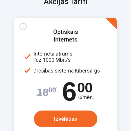
Akcijas Tarifi
Optiskais
Internets
Interneta ātrums
līdz 1000 Mbit/s
Drošības sistēma Kibersargs
6
00
00
18
€/mēn.
Izvēlēties